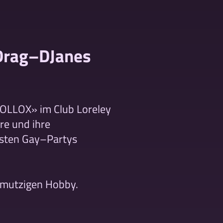
 Drag–DJanes
«BOLLOX» im Club Loreley
re und ihre
esten Gay–Partys
hmutzigen Hobby.