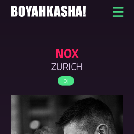
Zum
Inhalt
springen
NOX
ZURICH
DJ